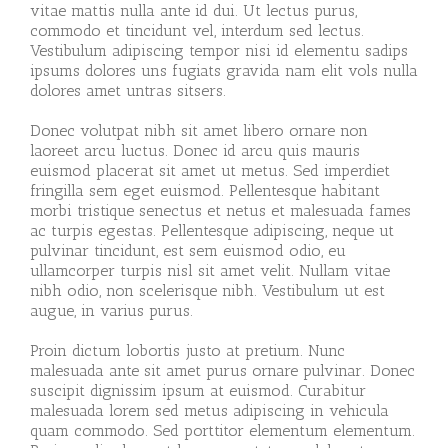
vitae mattis nulla ante id dui. Ut lectus purus,
commodo et tincidunt vel, interdum sed lectus.
Vestibulum adipiscing tempor nisi id elementu sadips
ipsums dolores uns fugiats gravida nam elit vols nulla
dolores amet untras sitsers.
Donec volutpat nibh sit amet libero ornare non
laoreet arcu luctus. Donec id arcu quis mauris
euismod placerat sit amet ut metus. Sed imperdiet
fringilla sem eget euismod. Pellentesque habitant
morbi tristique senectus et netus et malesuada fames
ac turpis egestas. Pellentesque adipiscing, neque ut
pulvinar tincidunt, est sem euismod odio, eu
ullamcorper turpis nisl sit amet velit. Nullam vitae
nibh odio, non scelerisque nibh. Vestibulum ut est
augue, in varius purus.
Proin dictum lobortis justo at pretium. Nunc
malesuada ante sit amet purus ornare pulvinar. Donec
suscipit dignissim ipsum at euismod. Curabitur
malesuada lorem sed metus adipiscing in vehicula
quam commodo. Sed porttitor elementum elementum.