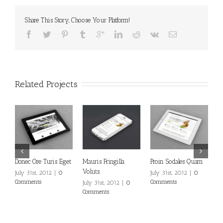
Share This Story, Choose Your Platform!
Related Projects
Donec Ore Turis Eget
Mauris Fringilla
Proin Sodales Quam
N
Voluts
E
July 31st, 2012
|
0
July 31st, 2012
|
0
Comments
Comments
July 31st, 2012
|
0
Ju
Comments
C